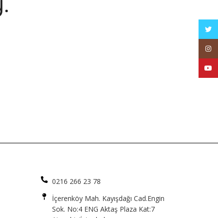
.
Twitt
Inst
YouT
0216 266 23 78
İçerenköy Mah. Kayışdağı Cad.Engin
Sok. No:4 ENG Aktaş Plaza Kat:7