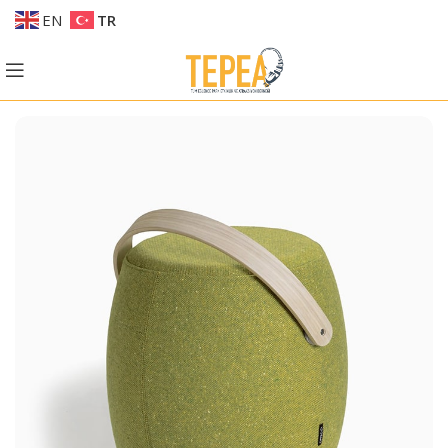
EN
TR