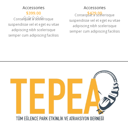
Accessories
Accessories
$
399.00
$
429.00
Consequat a scelerisque
Consequat a scelerisque
suspendisse vel et eget eu vitae
suspendisse vel et eget eu vitae
adipiscing nibh scelerisque
adipiscing nibh scelerisque
semper cum adipiscing facilisis
semper cum adipiscing facilisis
adipiscing est accumsan lorem
adipiscing est accumsan lorem
vestibulum. Aliquet mus a
vestibulum. Aliquet mus a
aptent ullam corper metus
aptent ullam corper metus
accumsan. Habitasse a purus
accumsan. Habitasse a purus
nec ipsum a urna ac
nec ipsum a urna ac
ullamcorper varius metus
ullamcorper varius metus
blandit posuere.
blandit posuere.