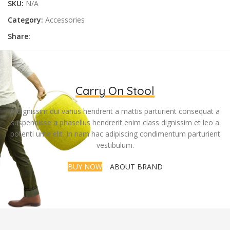
SKU:
N/A
Category:
Accessories
Share:
Carry On Stool
A dignissim dui varius hendrerit a mattis parturient consequat a
suspendisse a phasellus hendrerit enim class dignissim et leo a
potenti urna elit. In nam hac adipiscing condimentum parturient
vestibulum.
BUY NOW
ABOUT BRAND