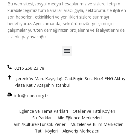
Bu web sitesi,sosyal medya hesaplarımız ve sizlere iletişim
kurabileceğimiz tüm kanallar aracılığıyla, sektörümüzle ilgili en
son haberleri, etkinlikleri ve yenilikleri sizlere sunmayı
hedefliyoruz. Aynı zamanda, sektörümüzün gelişimi için
çalışmalar yürüten derneğimizin projelerini ve faaliyetlerini de
sizlerle paylaşacağız.
0216 266 23 78
İçerenköy Mah. Kayışdağı Cad.Engin Sok. No:4 ENG Aktaş
Plaza Kat:7 Ataşehir/İstanbul
info@tepea.org.tr
Eğlence ve Tema Parkları
Oteller ve Tatil Köyleri
Su Parkları
Aile Eğlence Merkezleri
Tarihi/Kültürel/Turistik Yerler
Müzeler ve Bilim Merkezleri
Tatil Köyleri
Alışveriş Merkezleri