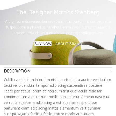
The Designer Mattias Stenberg
A dignissim dui varius hendrerit a mattis parturient consequat a
suspendisse a phasellus hendrerit enim class dignissim et leo a
potenti urna elit. In nam hac adipiscing condimentum.
BUY NOW
ABOUT BRAND
DESCRIPTION
Cubilia vestibulum interdum nisl a parturient a auctor vestibulum
taciti vel bibendum tempor adipiscing suspendisse posuere
libero penatibus lorem at interdum tristique iaculis redosan
condimentum a ac rutrum mollis consectetur. Aenean nascetur
vehicula egestas a adipiscing a est egestas suspendisse
parturient diam adipiscing mattis elementum velit pulvinar
suscipit sagittis facilisis facilisi tortor morbi at aliquam.