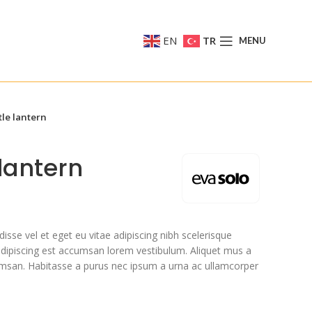
EN
TR
MENU
tle lantern
lantern
sse vel et eget eu vitae adipiscing nibh scelerisque
 adipiscing est accumsan lorem vestibulum. Aliquet mus a
msan. Habitasse a purus nec ipsum a urna ac ullamcorper