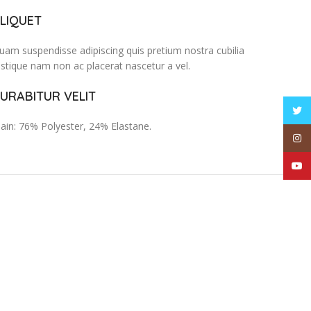
LIQUET
uam suspendisse adipiscing quis pretium nostra cubilia
ristique nam non ac placerat nascetur a vel.
URABITUR VELIT
Twitt
ain: 76% Polyester, 24% Elastane.
Inst
YouT