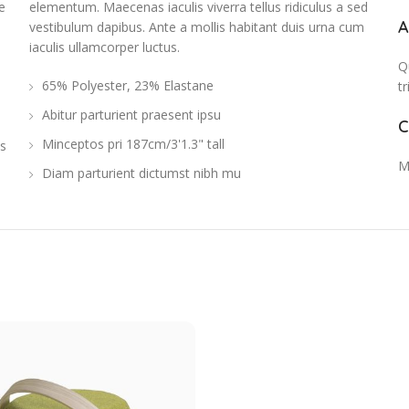
e
elementum. Maecenas iaculis viverra tellus ridiculus a sed
A
vestibulum dapibus. Ante a mollis habitant duis urna cum
iaculis ullamcorper luctus.
Q
65% Polyester, 23% Elastane
t
Abitur parturient praesent ipsu
C
Minceptos pri 187cm/3'1.3" tall
s
M
Diam parturient dictumst nibh mu