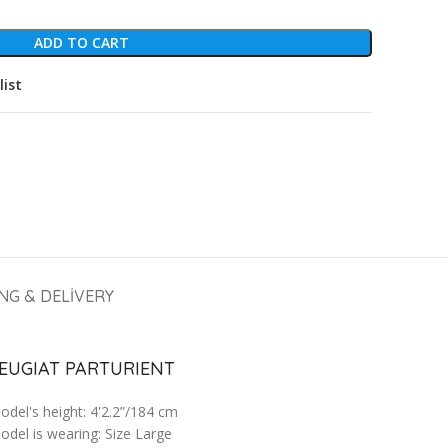
ADD TO CART
list
ING & DELIVERY
EUGIAT PARTURIENT
odel's height: 4'2.2”/184 cm
odel is wearing: Size Large