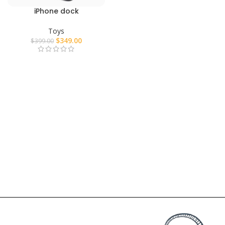
iPhone dock
Toys
$
349.00
$
399.00